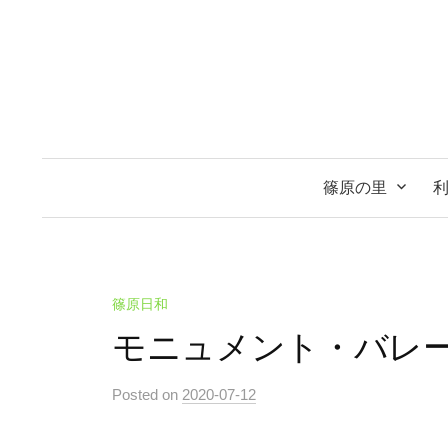
コ
ン
テ
ン
ツ
へ
ス
篠原の里
キ
ッ
プ
篠原日和
モニュメント・バレ
Posted
on
2020-07-12