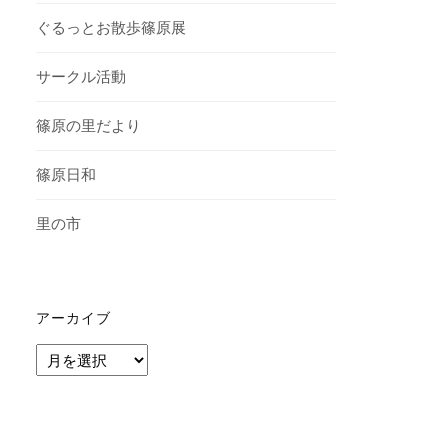
ぐるっとお散歩篠原展
サークル活動
篠原の里だより
篠原日和
里の市
アーカイブ
ア
ー
カ
イ
ブ