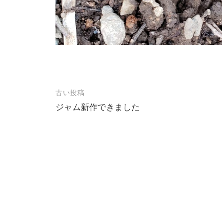
古い投稿
投
ジャム新作できました
稿
ナ
ビ
ゲ
ー
シ
ョ