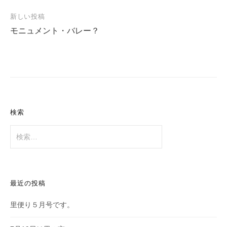
ナ
新しい投稿
ビ
モニュメント・バレー？
ゲ
ー
シ
ョ
ン
検索
検
索:
最近の投稿
里便り５月号です。