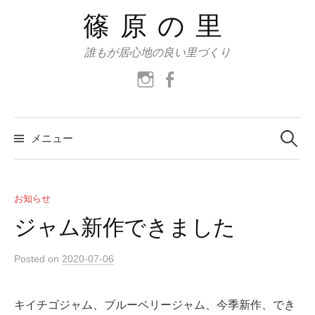
コ
篠原の里
ン
テ
誰もが居心地の良い里づくり
ン
instagram
facebook
ツ
へ
ス
検
索:
メニュー
キ
ッ
プ
お知らせ
ジャム新作できました
Posted
on
2020-07-06
キイチゴジャム、ブルーベリージャム、今季新作、でき