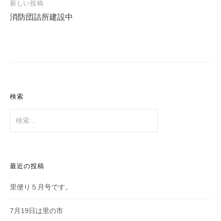
新しい投稿
ビ
消防団詰所建設中
ゲ
ー
シ
ョ
ン
検索
検
索:
最近の投稿
里便り５月号です。
7月19日は里の市