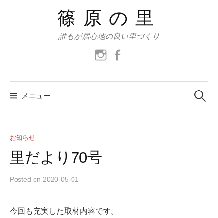
コ
篠原の里
ン
テ
誰もが居心地の良い里づくり
ン
instagram
facebook
ツ
へ
ス
検
索:
メニュー
キ
ッ
プ
お知らせ
里だより70号
Posted
on
2020-05-01
今回も充実した取材内容です。