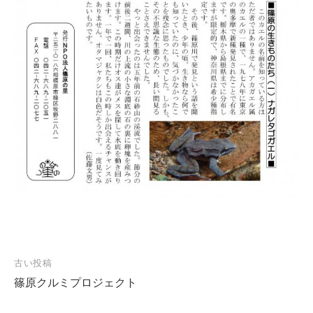
投
古い投稿
篠原クルミプロジェクト
稿
ナ