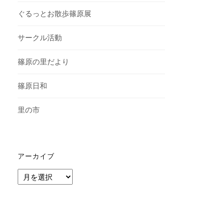
ぐるっとお散歩篠原展
サークル活動
篠原の里だより
篠原日和
里の市
アーカイブ
ア
ー
カ
イ
ブ