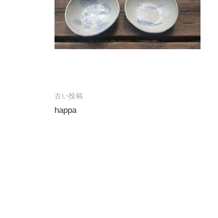
古い投稿
投
happa
稿
ナ
ビ
ゲ
ー
シ
ョ