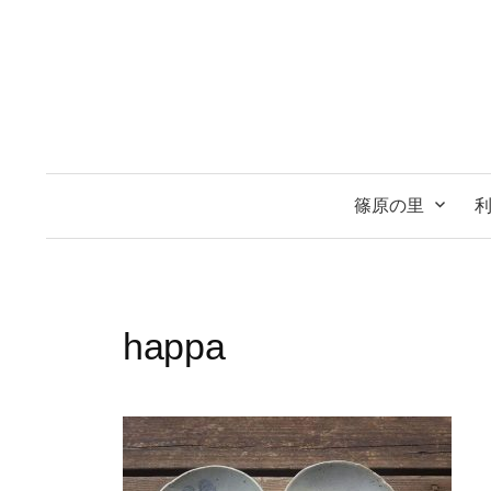
コ
ン
テ
ン
ツ
へ
ス
篠原の里
キ
ッ
プ
happa