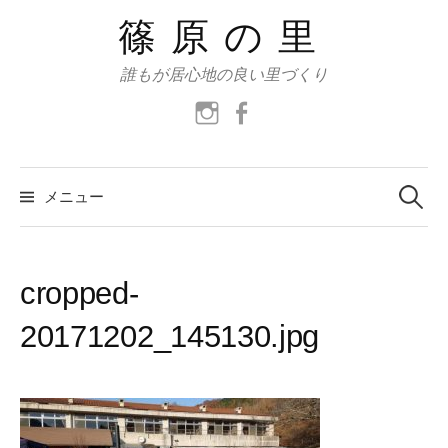
コ
篠原の里
ン
テ
誰もが居心地の良い里づくり
ン
instagram
facebook
ツ
へ
ス
検
索:
メニュー
キ
ッ
プ
cropped-
20171202_145130.jpg