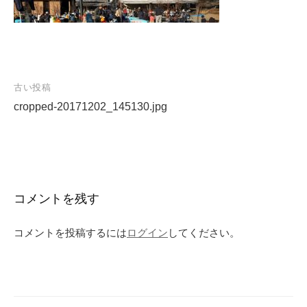
投
古い投稿
cropped-20171202_145130.jpg
稿
ナ
ビ
ゲ
ー
コメントを残す
シ
ョ
コメントを投稿するには
ログイン
してください。
ン