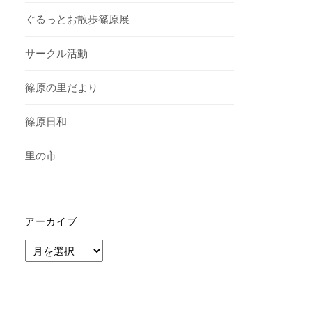
ぐるっとお散歩篠原展
サークル活動
篠原の里だより
篠原日和
里の市
アーカイブ
ア
ー
カ
イ
ブ