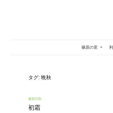
コ
ン
テ
ン
ツ
へ
ス
篠原の里
キ
ッ
プ
タグ:
晩秋
篠原日和
初霜