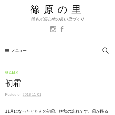
コ
篠原の里
ン
テ
誰もが居心地の良い里づくり
ン
instagram
facebook
ツ
へ
ス
検
索:
メニュー
キ
ッ
プ
篠原日和
初霜
Posted
on
2018-11-01
11月になったとたんの初霜、晩秋の訪れです。霜が降る