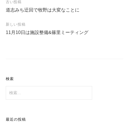
投
古い投稿
道志みち迂回で牧野は大変なことに
稿
ナ
新しい投稿
ビ
11月10日は施設整備&篠里ミーティング
ゲ
ー
シ
ョ
ン
検索
検
索:
最近の投稿