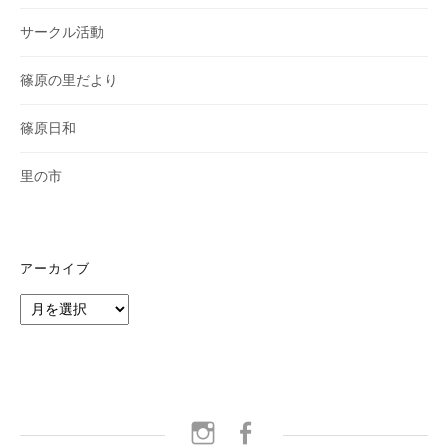
サークル活動
篠原の里だより
篠原日和
里の市
アーカイブ
ア
ー
カ
イ
ブ
instagram
facebook