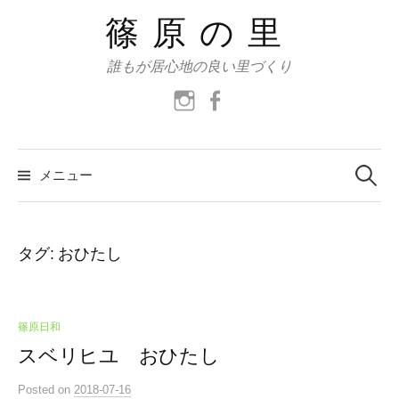
コ
篠原の里
ン
テ
誰もが居心地の良い里づくり
ン
instagram
facebook
ツ
へ
ス
検
索:
メニュー
キ
ッ
プ
タグ:
おひたし
篠原日和
スベリヒユ おひたし
Posted
on
2018-07-16