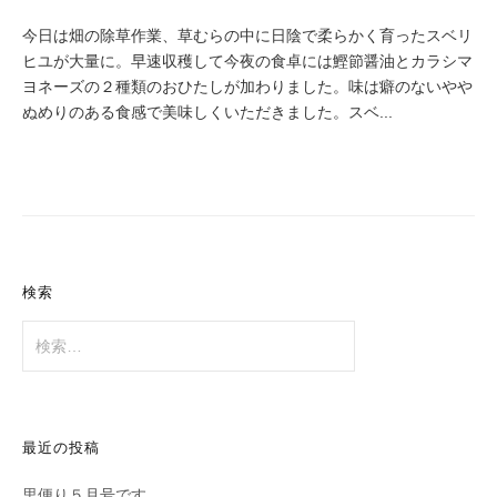
今日は畑の除草作業、草むらの中に日陰で柔らかく育ったスベリ
ヒユが大量に。早速収穫して今夜の食卓には鰹節醤油とカラシマ
ヨネーズの２種類のおひたしが加わりました。味は癖のないやや
ぬめりのある食感で美味しくいただきました。スベ...
検索
検
索:
最近の投稿
里便り５月号です。