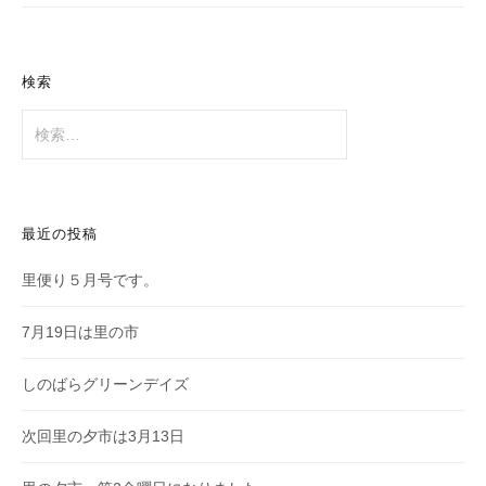
ー
ジ
送
検索
り
検
索:
最近の投稿
里便り５月号です。
7月19日は里の市
しのばらグリーンデイズ
次回里の夕市は3月13日