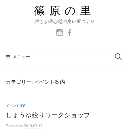
コ
篠原の里
ン
テ
誰もが居心地の良い里づくり
ン
instagram
facebook
ツ
へ
ス
検
索:
メニュー
キ
ッ
プ
カテゴリー:
イベント案内
イベント案内
しょうゆ絞りワークショップ
Posted
on
2019-03-13