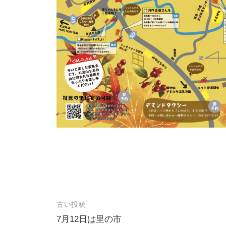
古い投稿
投
7月12日は里の市
稿