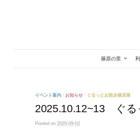
コ
ン
テ
ン
ツ
へ
ス
篠原の里
キ
ッ
プ
イベント案内
お知らせ
ぐるっとお散歩篠原展
/
/
2025.10.12~13
Posted
on
2025-09-02