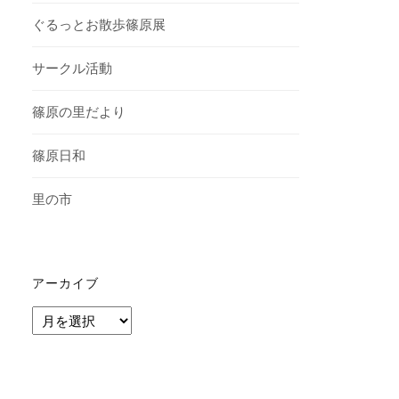
ぐるっとお散歩篠原展
サークル活動
篠原の里だより
篠原日和
里の市
アーカイブ
ア
ー
カ
イ
ブ