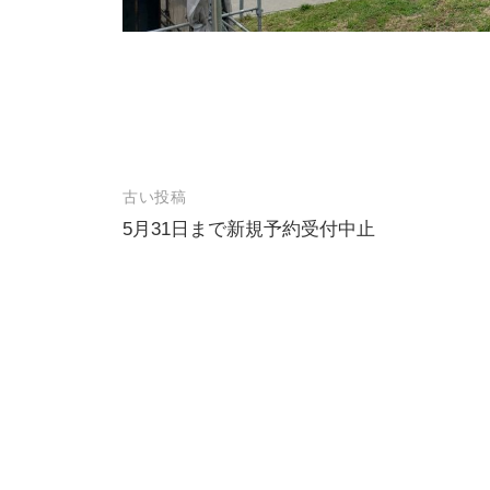
古い投稿
投
5月31日まで新規予約受付中止
稿
ナ
ビ
ゲ
ー
シ
ョ