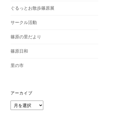
ぐるっとお散歩篠原展
サークル活動
篠原の里だより
篠原日和
里の市
アーカイブ
ア
ー
カ
イ
ブ