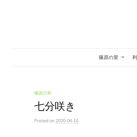
コ
ン
テ
ン
ツ
へ
ス
篠原の里
キ
ッ
プ
篠原日和
七分咲き
Posted
on
2020-04-10