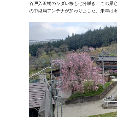
谷戸入沢橋のシダレ桜も七分咲き、この景色
の中継局アンテナが加わりました。来年は