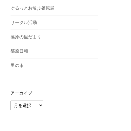
ぐるっとお散歩篠原展
サークル活動
篠原の里だより
篠原日和
里の市
アーカイブ
ア
ー
カ
イ
ブ