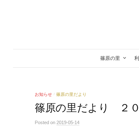
コ
ン
テ
ン
ツ
へ
ス
篠原の里
キ
ッ
プ
お知らせ
篠原の里だより
/
篠原の里だより ２
Posted
on
2019-05-14