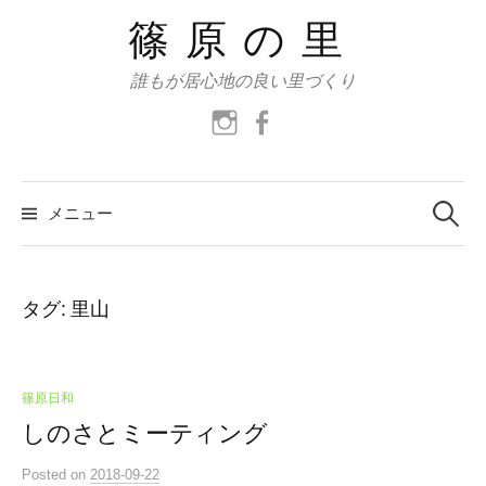
コ
篠原の里
ン
テ
誰もが居心地の良い里づくり
ン
instagram
facebook
ツ
へ
ス
検
索:
メニュー
キ
ッ
プ
タグ:
里山
篠原日和
しのさとミーティング
Posted
on
2018-09-22