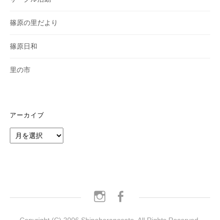
篠原の里だより
篠原日和
里の市
アーカイブ
ア
ー
カ
イ
ブ
instagram
facebook
Copyright (C) 2006 Shinobaranosato. All Rights Reserved.