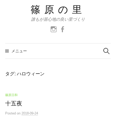
コ
篠原の里
ン
テ
誰もが居心地の良い里づくり
ン
instagram
facebook
ツ
へ
ス
検
索:
メニュー
キ
ッ
プ
タグ:
ハロウィーン
篠原日和
十五夜
Posted
on
2018-09-24