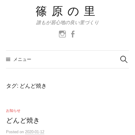
コ
篠原の里
ン
テ
誰もが居心地の良い里づくり
ン
instagram
facebook
ツ
へ
ス
検
索:
メニュー
キ
ッ
プ
タグ:
どんど焼き
お知らせ
どんど焼き
Posted
on
2020-01-12